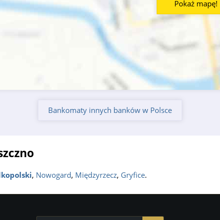
Pokaż mapę!
Bankomaty innych banków w Polsce
szczno
kopolski
,
Nowogard
,
Międzyrzecz
,
Gryfice
.