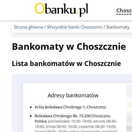
Chosz
Strona główna
/
Wszystkie banki Choszczno
/ Bankomaty
Bankomaty w Choszcznie
Lista bankomatów w Choszcznie
Adresy bankomatów
Króla Bolesława Chrobrego 1, Choszczno;
Bolesława Chrobrego 8b, 73-200 Choszczno,
Polska;
poniedziałek 10:30–18:00, wtorek 08:30–
16:00, środa 08:30–16:00, czwartek 08:30–16:00,
piątek 08:30–16:00, sobota Zamknięte, niedziela