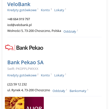
VeloBank
1
3
1
Kredyty gotówkowe
Konto
Lokaty
+48 664 919 797
iod@velobank.pl
Wolności 5, 73-200 Choszczno, Polska
1
Oddziały
Bank Pekao SA
Swift: PKOPPLPWXXX
2
1
1
Kredyty gotówkowe
Konto
Lokaty
(22) 59 12 232
ul. Rynek 4, 73-200 Choszczno
1
1
Oddziały
Bankomaty