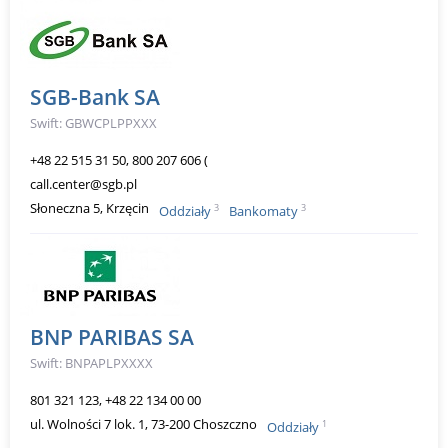
SGB-Bank SA
Swift: GBWCPLPPXXX
+48 22 515 31 50, 800 207 606 (
call.center@sgb.pl
Słoneczna 5, Krzęcin
3
3
Oddziały
Bankomaty
BNP PARIBAS SA
Swift: BNPAPLPXXXX
801 321 123, +48 22 134 00 00
ul. Wolności 7 lok. 1, 73-200 Choszczno
1
Oddziały