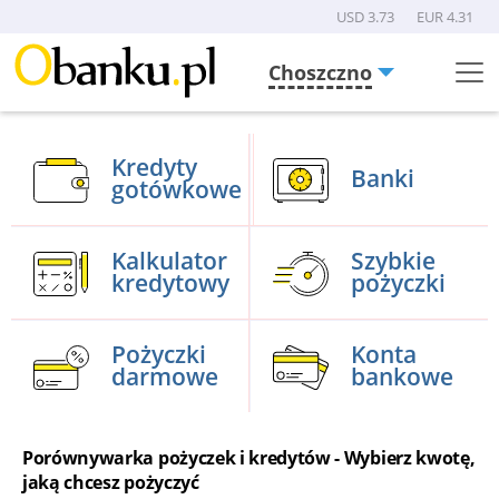
USD 3.73
EUR 4.31
Choszczno
Menu
Burger
Kredyty
Banki
gotówkowe
Kalkulator
Szybkie
kredytowy
pożyczki
Pożyczki
Konta
darmowe
bankowe
Porównywarka pożyczek i kredytów - Wybierz kwotę,
jaką chcesz pożyczyć