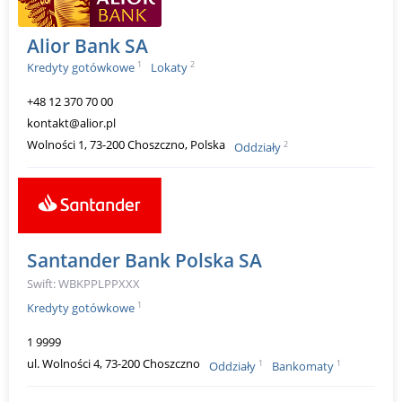
Alior Bank SA
1
2
Kredyty gotówkowe
Lokaty
+48 12 370 70 00
kontakt@alior.pl
Wolności 1, 73-200 Choszczno, Polska
2
Oddziały
Santander Bank Polska SA
Swift: WBKPPLPPXXX
1
Kredyty gotówkowe
1 9999
ul. Wolności 4, 73-200 Choszczno
1
1
Oddziały
Bankomaty