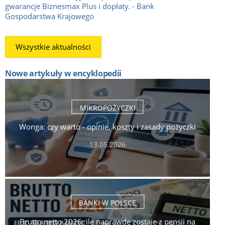
gwarancje Biznesmax Plus i dopłaty. - Bank
Gospodarstwa Krajowego
Wszystkie aktualności
Nowe artykuły w encyklopedii
MIKROPOŻYCZKI
Wonga: czy warto - opinie, koszty i zasady pożyczki
13.05.2026
BANKI W POLSCE
Brutto netto 2026: ile naprawdę zostaje z pensji na