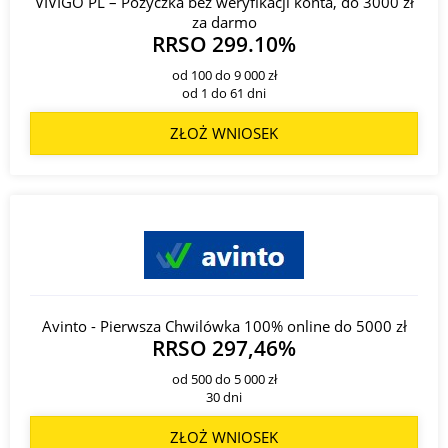
VIVIGO PL – Pożyczka bez weryfikacji konta, do 3000 zł
za darmo
RRSO 299.10%
od 100 do 9 000 zł
od 1 do 61 dni
ZŁOŻ WNIOSEK
Avinto - Pierwsza Chwilówka 100% online do 5000 zł
RRSO 297,46%
od 500 do 5 000 zł
30 dni
ZŁOŻ WNIOSEK