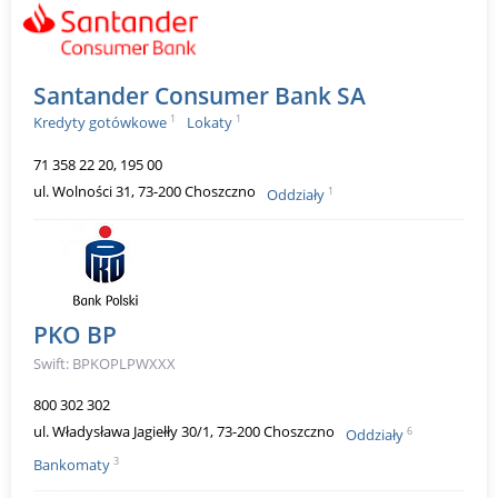
Santander Consumer Bank SA
1
1
Kredyty gotówkowe
Lokaty
71 358 22 20, 195 00
ul. Wolności 31, 73-200 Choszczno
1
Oddziały
PKO BP
Swift: BPKOPLPWXXX
800 302 302
ul. Władysława Jagiełły 30/1, 73-200 Choszczno
6
Oddziały
3
Bankomaty