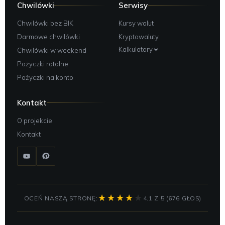
Chwilówki
Serwisy
Chwilówki bez BIK
Kursy walut
Darmowe chwilówki
Kryptowaluty
Kalkulatory
Chwilówki w weekend
Pożyczki ratalne
Pożyczki na konto
Kontakt
O projekcie
Kontakt
OCEŃ NASZĄ STRONĘ:
4.1 Z 5 (676 GŁOS)